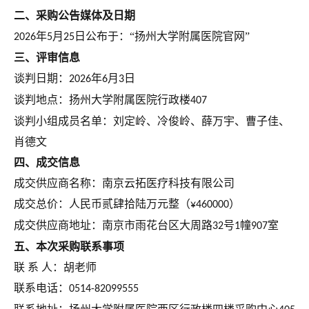
二、
采购
公告媒体及日期
年
月
日公布于：
“扬州大学
附属医院
官网
”
202
6
5
25
三、
评审信息
谈判日期：
年
月
日
2026
6
3
谈判地点：扬州大学附属医院行政楼
407
谈判小组成员名单：刘定岭、冷俊岭、
薛万宇、曹子佳、
肖德文
四
、
成交
信息
成交
供应商名称：
南京云拓医疗科技有限公司
成交总价
：
人民币贰肆拾陆万元整（
）
¥460000
成交
供应商地址：
南京市雨花台区大周路
号
幢
室
32
1
907
五
、本次
采购
联系事项
联
系
人：
胡老师
联系电话：
0514-
82099555