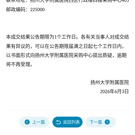
联系地址：扬州大学附属医院
西区行政楼四楼
采购中心
40
5
邮政编码：
225000
本
成交
结果公告期限为
个工作日。各有关当事人对
成交
结
1
果有异议的，可以在公告期限届满之日起七个工作日内，
以书面形式向
扬州大学附属医院采购中心
提出质疑，逾期
将不再受理。
扬州大学附属医院
年
月
日
202
6
6
3
上一篇
返回列表
下一篇