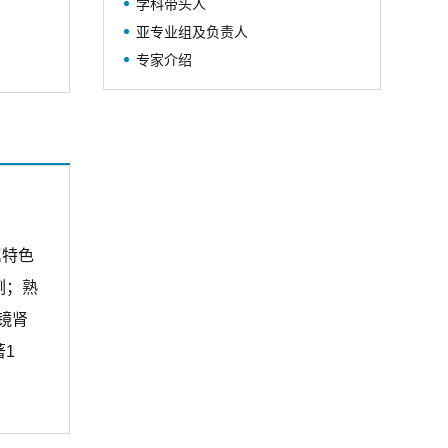
学科带头人
院泌尿外科临床研究协作网”合作单
亚专业组及负责人
位。2026年授牌成为“中国泌尿系结石
专家介绍
联盟-复杂性结石病因诊断及防治分中
心”(国家一级中心)。
学科人才梯度合理，临床、科研
和教学并重。目前拥有医护技各类专
业人员40余人，其中高级职称11人(含
正高7名，副高4名)，博士生/博士后合
作导师2人，硕士生导师8人，有博士
属特色
及博士后学历7人。学科由泌尿外科门
例；熟
诊、东西区病房(展开床位75张)、神
镜肾
经-泌尿实验室、排石/碎石中心、尿动
1
力学室、膀胱镜室等组成。目前学科
已形成较为完整的亚专科发展体系(四
个亚专科)：泌尿系统肿瘤亚专业、泌
尿系结石亚专业、前列腺疾病及尿控