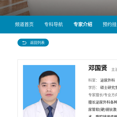
频道首页
专科导航
专家介绍
预约挂
返回列表
邓国贤
主
科室：
泌尿外科
学历：
硕士研究
专家擅长/专业方
擅长泌尿外科各种
尿管软(硬)镜钬
术、腹腔镜肾癌