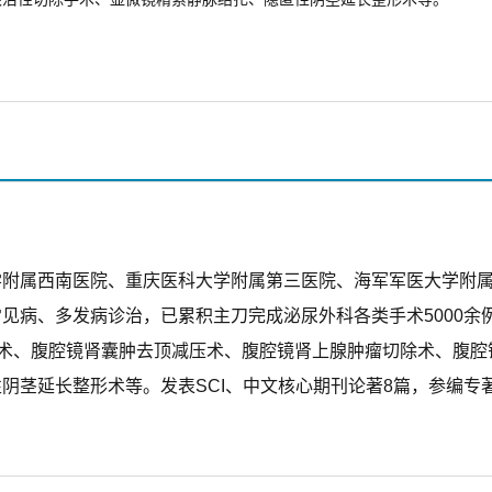
学附属西南医院、重庆医科大学附属第三医院、海军军医大学附
见病、多发病诊治，已累积主刀完成泌尿外科各类手术5000余
切术、腹腔镜肾囊肿去顶减压术、腹腔镜肾上腺肿瘤切除术、腹腔
阴茎延长整形术等。发表SCI、中文核心期刊论著8篇，参编专著