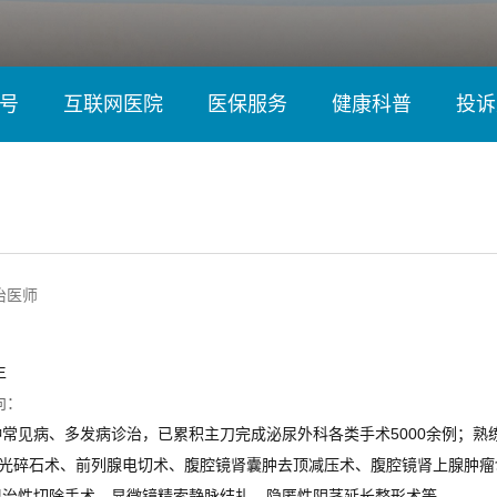
号
互联网医院
医保服务
健康科普
投诉
治医师
生
向：
常见病、多发病诊治，已累积主刀完成泌尿外科各类手术5000余例；熟
激光碎石术、前列腺电切术、腹腔镜肾囊肿去顶减压术、腹腔镜肾上腺肿瘤
根治性切除手术、显微镜精索静脉结扎、隐匿性阴茎延长整形术等。